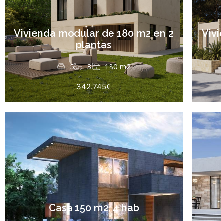
Vivienda modular de 180 m2 en 2
Viv
plantas
5
3
180 m2
342.745€
Casa 150 m2, 4 hab