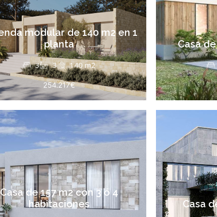
ienda modular de 140 m2 en 1
planta
Casa de
3
3
140 m2
254.217€
Casa de 157 m2 con 3 ó 4
habitaciones
Casa de