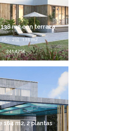
 138 m2 con terraza
3
2
138 m2
241.475€
 164 m2, 2 plantas