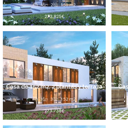
4
2
150 m2
273.825€
Casa de 152 m2, 2 plantas y terraza
Cas
3
3
152 m2
273.738€