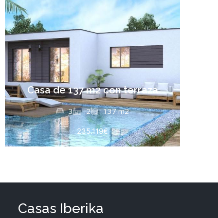
Casa de 137 m2 con terraza
3
2
137 m2
235.119€
Casas Iberika