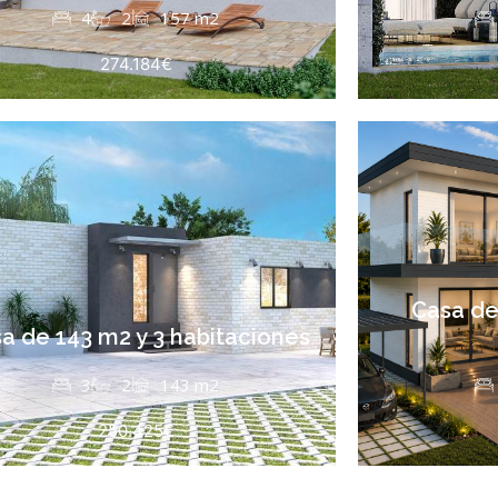
4
2
157 m2
274.184€
Casa de
a de 143 m2 y 3 habitaciones
3
2
143 m2
250.425€