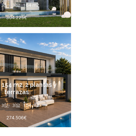
3
3
164 m2
304.225€
 154 m2, 2 plantas y
terrazas
3
3
154 m2
274.506€