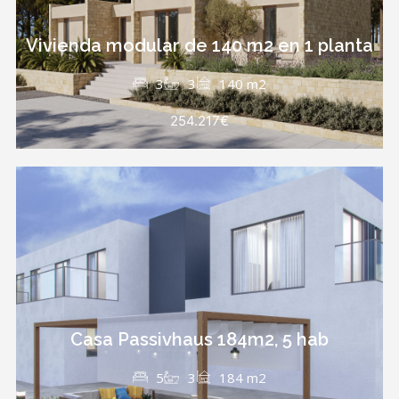
Vivienda modular de 140 m2 en 1 planta
3
3
140 m2
254.217€
Casa Passivhaus 184m2, 5 hab
5
3
184 m2