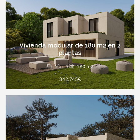
Vivienda modular de 180 m2 en 2
plantas
5
3
180 m2
342.745€