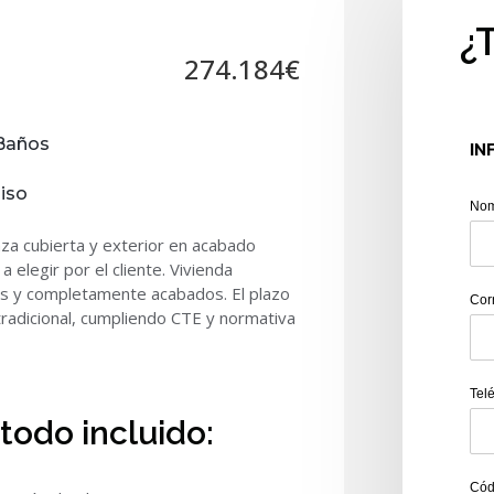
¿
274.184€
Baños
IN
Piso
No
za cubierta y exterior en acabado
elegir por el cliente. Vivienda
dos y completamente acabados. El plazo
Cor
 tradicional, cumpliendo CTE y normativa
Tel
todo incluido:
Cód