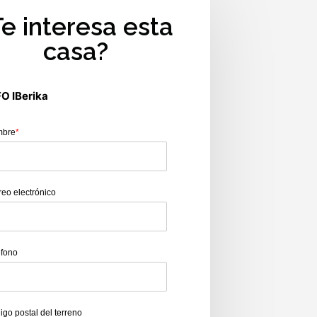
Te interesa esta
casa?
FO IBerika
mbre
*
reo electrónico
éfono
igo postal del terreno