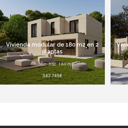
Vivienda modular de 180 m2 en 2
Viv
plantas
5
3
180 m2
342.745€