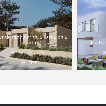
ienda modular de 140 m2 en 1
planta
Casa Pas
3
3
140 m2
254.217€