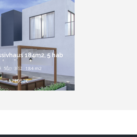
sivhaus 184m2, 5 hab
5
3
184 m2
571.952€