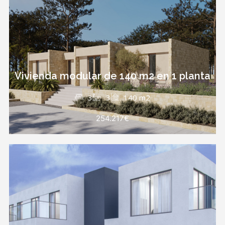
Vivienda modular de 140 m2 en 1 planta
3
3
140 m2
254.217€