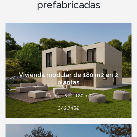
prefabricadas
Vivienda modular de 180 m2 en 2
plantas
5
3
180 m2
342.745€