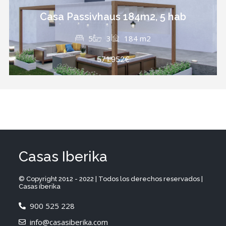
Casa Passivhaus 184m2, 5 hab
5
3
184 m2
571.952€
Casas Iberika
© Copyright 2012 - 2022 | Todos los derechos reservados |
Casas iberika
900 525 228
info@casasiberika.com