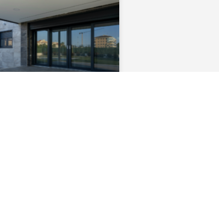
ia Energética en
odulares: El
miso de Casas
con un Futuro
ble
da de soluciones de vivienda que
les y eficientes en términos de