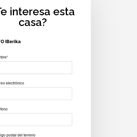
Te interesa esta
casa?
FO IBerika
mbre
*
reo electrónico
éfono
igo postal del terreno