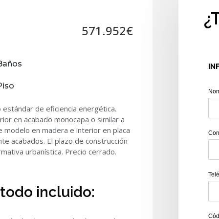
¿
571.952€
Baños
IN
Piso
No
estándar de eficiencia energética.
rior en acabado monocapa o similar a
te modelo en madera e interior en placa
Cor
te acabados. El plazo de construcción
ativa urbanística. Precio cerrado.
Tel
todo incluido:
Cód