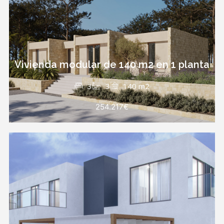
Vivienda modular de 140 m2 en 1 planta
3
3
140 m2
254.217€