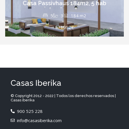
Casa Passivhaus 184m2, 5 hab
5
3
184 m2
571.952€
Casas Iberika
© Copyright 2012 - 2022 | Todos los derechos reservados |
Casas iberika
900 525 228
info@casasiberika.com