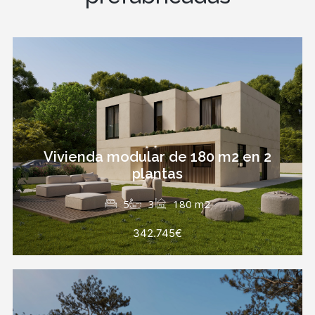
Vivienda modular de 180 m2 en 2
plantas
5
3
180 m2
342.745€