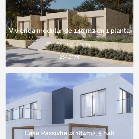
Vivienda modular de 140 m2 en 1 planta
3
3
140 m2
254.217€
Casa Passivhaus 184m2, 5 hab