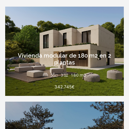
Vivienda modular de 180 m2 en 2
plantas
5
3
180 m2
342.745€