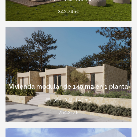
342.745€
Vivienda modular de 140 m2 en 1 planta
3
3
140 m2
254.217€