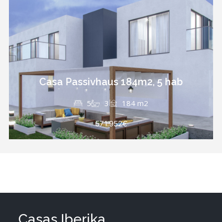
Casa Passivhaus 184m2, 5 hab
5
3
184 m2
571.952€
Casas Iberika